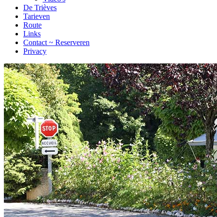
De Trièves
Tarieven
Route
Links
Contact ~ Reserveren
Privacy